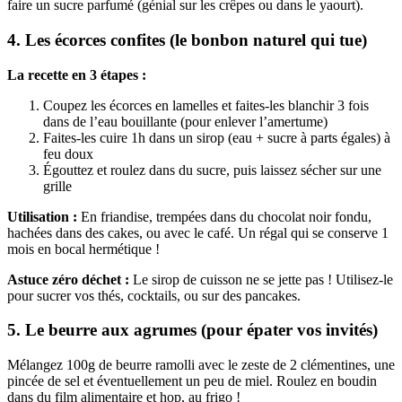
faire un sucre parfumé (génial sur les crêpes ou dans le yaourt).
4.
Les écorces confites (le bonbon naturel qui tue)
La recette en 3 étapes :
Coupez les écorces en lamelles et faites-les blanchir 3 fois
dans de l’eau bouillante (pour enlever l’amertume)
Faites-les cuire 1h dans un sirop (eau + sucre à parts égales) à
feu doux
Égouttez et roulez dans du sucre, puis laissez sécher sur une
grille
Utilisation :
En friandise, trempées dans du chocolat noir fondu,
hachées dans des cakes, ou avec le café. Un régal qui se conserve 1
mois en bocal hermétique !
Astuce zéro déchet :
Le sirop de cuisson ne se jette pas ! Utilisez-le
pour sucrer vos thés, cocktails, ou sur des pancakes.
5.
Le beurre aux agrumes (pour épater vos invités)
Mélangez 100g de beurre ramolli avec le zeste de 2 clémentines, une
pincée de sel et éventuellement un peu de miel. Roulez en boudin
dans du film alimentaire et hop, au frigo !