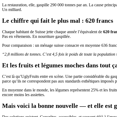
La restauration, elle, gaspille 290 000 tonnes par an. La cause princip
Un milliard.
Le chiffre qui fait le plus mal : 620 francs
Chaque habitant de Suisse jette chaque année l’équivalent de
620 fra
Pas en vêtements. En nourriture gaspillée.
Pour comparaison : un ménage suisse consacre en moyenne 636 francs p
“2,8 millions de tonnes. C’est 4,5 fois le poids de toute la populatio
Et les fruits et légumes moches dans tout ç
C’est là qu’UglyFruits entre en scène. Une partie considérable du gaspi
parce qu’ils ne correspondent pas aux standards esthétiques imposés pa
En moyenne dans le monde, les légumes représentent 25% et les fruits 1
encore moins les assiettes.
Mais voici la bonne nouvelle — et elle est 
Des solutions existent. Concrètes, accessibles, et souvent déjà à l’œu