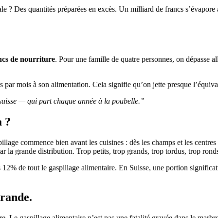
ale ? Des quantités préparées en excès. Un milliard de francs s’évapore a
ncs de nourriture
. Pour une famille de quatre personnes, on dépasse al
ar mois à son alimentation. Cela signifie qu’on jette presque l’équiva
n suisse — qui part chaque année à la poubelle.”
a ?
llage commence bien avant les cuisines : dès les champs et les centres d
r la grande distribution. Trop petits, trop grands, trop tordus, trop r
2% de tout le gaspillage alimentaire. En Suisse, une portion significati
grande.
vre. Le gaspillage alimentaire n’est pas une fatalité gravée dans le mar