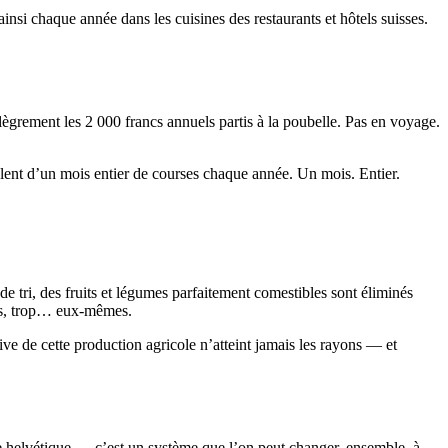
insi chaque année dans les cuisines des restaurants et hôtels suisses.
lègrement les 2 000 francs annuels partis à la poubelle. Pas en voyage.
lent d’un mois entier de courses chaque année. Un mois. Entier.
e tri, des fruits et légumes parfaitement comestibles sont éliminés
onds, trop… eux-mêmes.
ve de cette production agricole n’atteint jamais les rayons — et
bre helvétique — c’est un système que l’on peut changer, ensemble, à