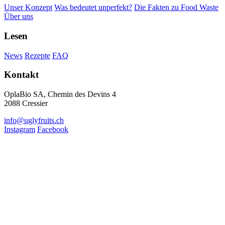
Unser Konzept
Was bedeutet unperfekt?
Die Fakten zu Food Waste
Über uns
Lesen
News
Rezepte
FAQ
Kontakt
OplaBio SA, Chemin des Devins 4
2088 Cressier
info@uglyfruits.ch
Instagram
Facebook