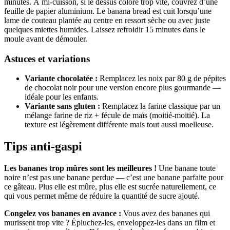
minutes. À mi-cuisson, si le dessus colore trop vite, couvrez d’une
feuille de papier aluminium. Le banana bread est cuit lorsqu’une
lame de couteau plantée au centre en ressort sèche ou avec juste
quelques miettes humides. Laissez refroidir 15 minutes dans le
moule avant de démouler.
Astuces et variations
Variante chocolatée :
Remplacez les noix par 80 g de pépites
de chocolat noir pour une version encore plus gourmande —
idéale pour les enfants.
Variante sans gluten :
Remplacez la farine classique par un
mélange farine de riz + fécule de maïs (moitié-moitié). La
texture est légèrement différente mais tout aussi moelleuse.
Tips anti-gaspi
Les bananes trop mûres sont les meilleures !
Une banane toute
noire n’est pas une banane perdue — c’est une banane parfaite pour
ce gâteau. Plus elle est mûre, plus elle est sucrée naturellement, ce
qui vous permet même de réduire la quantité de sucre ajouté.
Congelez vos bananes en avance :
Vous avez des bananes qui
murissent trop vite ? Épluchez-les, enveloppez-les dans un film et