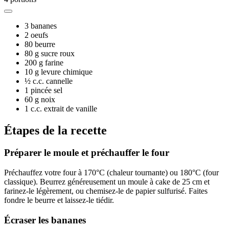
3
bananes
2
oeufs
80
beurre
80 g
sucre roux
200 g
farine
10 g
levure chimique
½ c.c.
cannelle
1 pincée
sel
60 g
noix
1 c.c.
extrait de vanille
Étapes de la recette
Préparer le moule et préchauffer le four
Préchauffez votre four à 170°C (chaleur tournante) ou 180°C (four
classique). Beurrez généreusement un moule à cake de 25 cm et
farinez-le légèrement, ou chemisez-le de papier sulfurisé. Faites
fondre le beurre et laissez-le tiédir.
Écraser les bananes