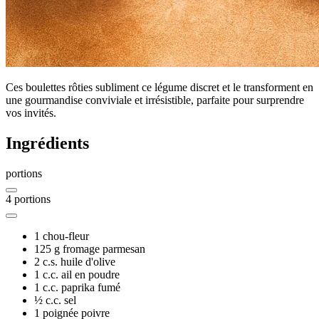
Ces boulettes rôties subliment ce légume discret et le transforment en
une gourmandise conviviale et irrésistible, parfaite pour surprendre
vos invités.
Ingrédients
portions
4
portions
1
chou-fleur
125 g
fromage parmesan
2 c.s.
huile d'olive
1 c.c.
ail en poudre
1 c.c.
paprika fumé
½ c.c.
sel
1 poignée
poivre